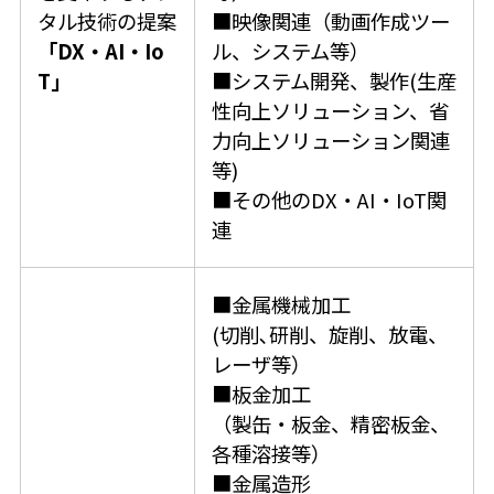
タル技術の提案
■映像関連（動画作成ツー
「DX・AI・Io
ル、システム等）
T」
■システム開発、製作(生産
性向上ソリューション、省
力向上ソリューション関連
等)
■その他のDX・AI・IoT関
連
■金属機械加工
(切削､研削、旋削、放電、
レーザ等）
■板金加工
（製缶・板金、精密板金、
各種溶接等）
■金属造形