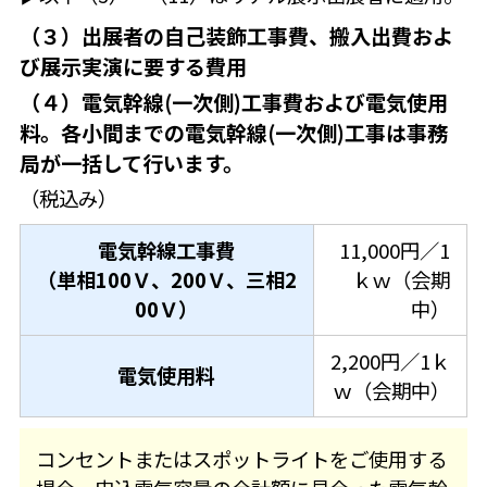
（３）出展者の自己装飾工事費、搬入出費およ
び展示実演に要する費用
（４）電気幹線(一次側)工事費および電気使用
料。各小間までの電気幹線(一次側)工事は事務
局が一括して行います。
（税込み）
電気幹線工事費
11,000円／1
（単相100Ｖ、200Ｖ、三相2
ｋｗ（会期
00Ｖ）
中）
2,200円／1ｋ
電気使用料
ｗ（会期中）
コンセントまたはスポットライトをご使用する