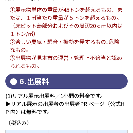
①展示物単体の重量が45トンを超えるもの、ま
たは、１㎡当たり重量が５トンを超えるもの。
（床ピット蓋部分およびその周辺20ｃｍ以内は
１トン/㎡）
②著しい臭気・騒音・振動を発するもの､危険
なもの。
③出展物が見本市の運営・管理上不適当と認め
られるもの。
6.出展料
(1)リアル展示出展料／1小間の料金です。
▶リアル展示の出展者の出展者PR ページ〈公式H
P 内〉は無料です。
（税込み）