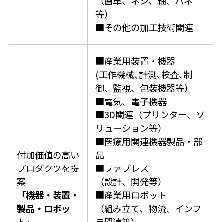
（歯車、ネジ、軸、バネ
等）
■その他の加工技術関連
■産業用装置・機器
(工作機械､計測､検査､制
御、監視、包装機器等）
■電気、電子機器
■3D関連（プリンター、ソ
リューション等）
■医療用関連機器製品・部
付加価値の高い
品
プロダクツを提
■ファブレス
案
（設計、開発等）
「機器・装置・
■産業用ロボット
製品・ロボッ
（組み立て、物流、インフ
ト」
ラ関連等）