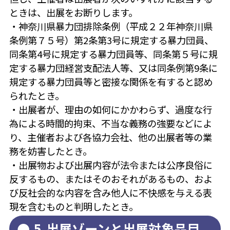
ときは、出展をお断りします。
・神奈川県暴力団排除条例（平成２２年神奈川県
条例第７５号）第2条第3号に規定する暴力団員、
同条第4号に規定する暴力団員等、同条第５号に規
定する暴力団経営支配法人等、又は同条例第9条に
規定する暴力団員等と密接な関係を有すると認め
られたとき。
・出展者が、理由の如何にかかわらず、過度な行
為による時間的拘束、不当な義務の強要などによ
り、主催者および各協力会社、他の出展者等の業
務を妨害したとき。
・出展物および出展内容が法令または公序良俗に
反するもの、またはそのおそれがあるもの、およ
び反社会的な内容を含み他人に不快感を与える表
現を含むものと判明したとき。
5.出展ゾーンと出展対象品目