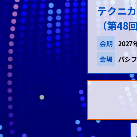
テクニカ
（第48
会期
202
会場
パシフ