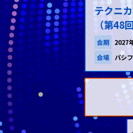
テクニカ
（第48
会期
202
会場
パシフ